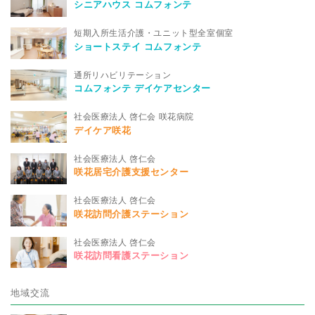
シニアハウス コムフォンテ
短期入所生活介護・ユニット型全室個室
ショートステイ コムフォンテ
通所リハビリテーション
コムフォンテ デイケアセンター
社会医療法人 啓仁会 咲花病院
デイケア咲花
社会医療法人 啓仁会
咲花居宅介護支援センター
社会医療法人 啓仁会
咲花訪問介護ステーション
社会医療法人 啓仁会
咲花訪問看護ステーション
地域交流