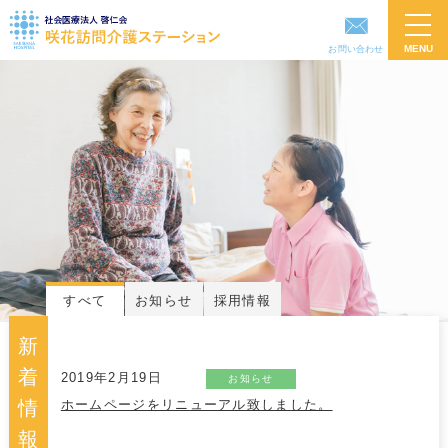
toggl
navig
お問い合わせ
すべて
お知らせ
採用情報
新
着
2019年2月19日
お知らせ
ホームページをリニューアル致しました。
情
報