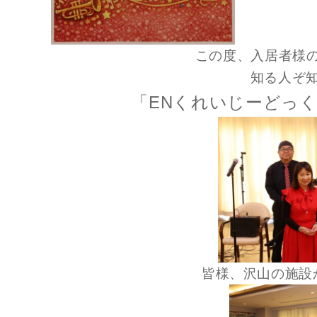
この度、入居者様
知る人ぞ
「ENくれいじーどっ
皆様、沢山の施設