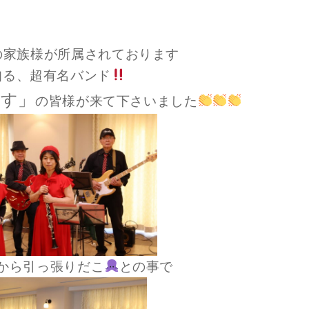
の家族様が所属されております
知る、超有名バンド
くす」
の皆様が来て下さいました
から引っ張りだこ
との事で